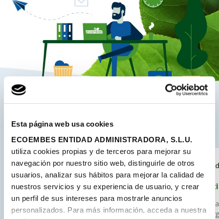
Esta página web usa cookies
Te pueden interesar…
ECOEMBES ENTIDAD ADMINISTRADORA, S.L.U.
utiliza cookies propias y de terceros para mejorar su
navegación por nuestro sitio web, distinguirle de otros
Madrid
Madri
| Publicada el 13/07/2026
usuarios, analizar sus hábitos para mejorar la calidad de
Prácticas en Tecnología
Prácti
nuestros servicios y su experiencia de usuario, y crear
un perfil de sus intereses para mostrarle anuncios
¿Te gustaría formar parte de un entorno
¿Te ima
personalizados. Para más información, acceda a nuestra
donde puedas experimentar con
una org