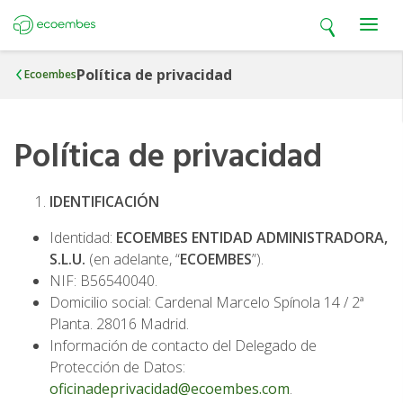
Open search
Open m
Ecoembes
Política de privacidad
Ecoembes
Política de privacidad
IDENTIFICACIÓN
Identidad:
ECOEMBES ENTIDAD ADMINISTRADORA,
S.L.U.
(en adelante, “
ECOEMBES
”).
NIF: B56540040.
Domicilio social: Cardenal Marcelo Spínola 14 / 2ª
Planta. 28016 Madrid.
Información de contacto del Delegado de
Protección de Datos:
oficinadeprivacidad@ecoembes.com
.