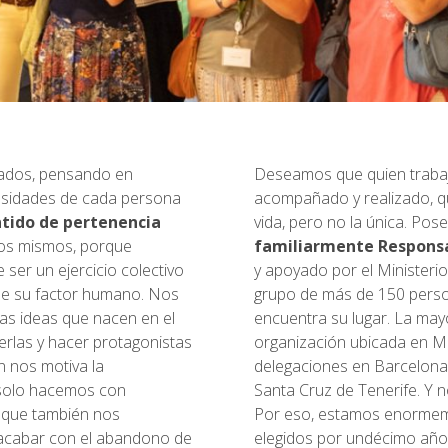
tados, pensando en
Deseamos que quien trabaj
cesidades de cada persona
acompañado y realizado, qu
tido de pertenencia
vida, pero no la única. Pose
los mismos, porque
familiarmente Respons
ser un ejercicio colectivo
y apoyado por el Ministeri
le su factor humano. Nos
grupo de más de 150 perso
evas ideas que nacen en el
encuentra su lugar. La may
rlas y hacer protagonistas
organización ubicada en Ma
 nos motiva la
delegaciones en Barcelona, 
 solo hacemos con
Santa Cruz de Tenerife. Y 
no que también nos
Por eso, estamos enormem
cabar con el abandono de
elegidos por undécimo año