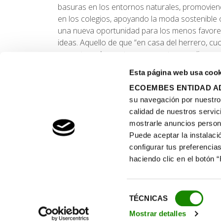
basuras en los entornos naturales, promovien
en los colegios, apoyando la moda sostenible
una nueva oportunidad para los menos favore
ideas. Aquello de que “en casa del herrero, cuc
para otros. A nosotros nos gusta complicarnos
Esta página web usa cook
ECOEMBES ENTIDAD AD
su navegación por nuestro s
calidad de nuestros servic
mostrarle anuncios person
Ecoembes
Puede aceptar la instalaci
configurar tus preferencias
En Ecoembes trabajamos por un futuro sin residu
haciendo clic en el botón 
que genere un impacto positivo en el medioambie
y en la vida de las personas.
Selección
TÉCNICAS
de
Mostrar detalles
consentimiento