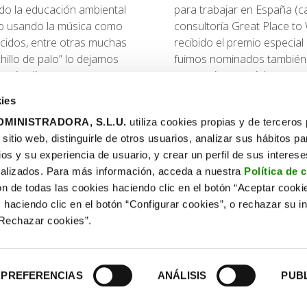
do la educación ambiental
para trabajar en España (c
 o usando la música como
consultoría Great Place to
cidos, entre otras muchas
recibido el premio especial
hillo de palo” lo dejamos
fuimos nominados también
 e implicarnos.
un premio especial por ser
de género en nuestro país.
ies
MINISTRADORA, S.L.U.
utiliza cookies propias y de terceros
itio web, distinguirle de otros usuarios, analizar sus hábitos pa
ios y su experiencia de usuario, y crear un perfil de sus interes
alizados. Para más información, acceda a nuestra
Política de 
ón de todas las cookies haciendo clic en el botón “Aceptar cooki
Contacto
 haciendo clic en el botón “Configurar cookies”, o rechazar su in
os
twitter
facebook
youtube
flickr
instagram
linkedin
“Rechazar cookies”.
nte
Dirección
Ecoembes
PREFERENCIAS
ANÁLISIS
PUB
Calle del Cardenal Marcelo Spínola 14 / 2ª Planta
28016 Madrid