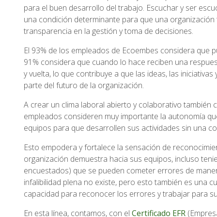
para el buen desarrollo del trabajo. Escuchar y ser esc
una condición determinante para que una organización t
transparencia en la gestión y toma de decisiones.
El 93% de los empleados de Ecoembes considera que pued
91% considera que cuando lo hace reciben una respuesta
y vuelta, lo que contribuye a que las ideas, las iniciativa
parte del futuro de la organización.
A crear un clima laboral abierto y colaborativo también
empleados consideren muy importante la autonomía que 
equipos para que desarrollen sus actividades sin una co
Esto empodera y fortalece la sensación de reconocimien
organización demuestra hacia sus equipos, incluso teni
encuestados) que se pueden cometer errores de manera
infalibilidad plena no existe, pero esto también es una 
capacidad para reconocer los errores y trabajar para s
En esta línea, contamos, con el
Certificado EFR
(Empresa