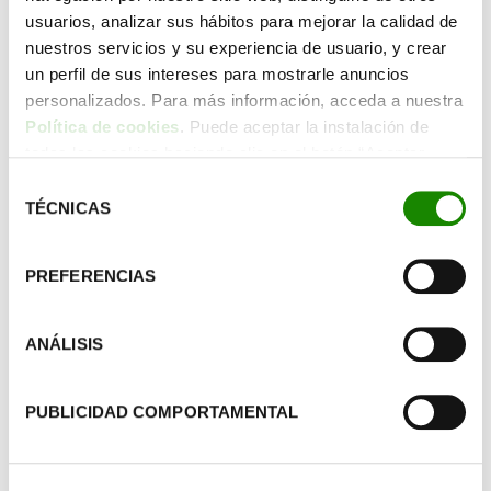
usuarios, analizar sus hábitos para mejorar la calidad de
Leer más
nuestros servicios y su experiencia de usuario, y crear
un perfil de sus intereses para mostrarle anuncios
personalizados. Para más información, acceda a nuestra
Política de cookies
. Puede aceptar la instalación de
todas las cookies haciendo clic en el botón “Aceptar
cookies”, configurar tus preferencias haciendo clic en el
Un refresco y a reciclar
Selección
botón “Configurar cookies”, o rechazar su instalación,
TÉCNICAS
de
“Un refresco y a reciclar” Ep.6 – Tinixara
haciendo clic en el botón “Rechazar cookies”.
consentimiento
Mesa
PREFERENCIAS
ANÁLISIS
PUBLICIDAD COMPORTAMENTAL