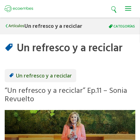
Open search
Open m
Ecoembes
Un refresco y a reciclar
Artículos
CATEGORÍAS
Un refresco y a reciclar
Un refresco y a reciclar
“Un refresco y a reciclar” Ep.11 – Sonia
Revuelto