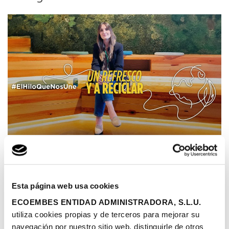
30/10/2024
|
Publicado por Ecoembes
En este séptimo episodio de Un refresco y a reciclar
conoceremos a Jennifer Rodríguez ya que es la persona
Esta página web usa cookies
que nominó Tinixara Mesa.
ECOEMBES ENTIDAD ADMINISTRADORA, S.L.U.
utiliza cookies propias y de terceros para mejorar su
Compartir:
navegación por nuestro sitio web, distinguirle de otros