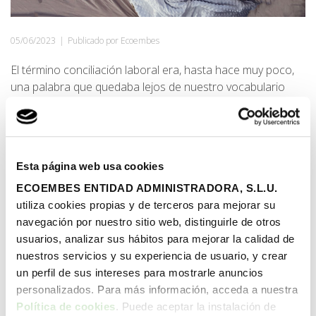
05/06/2023
|
Publicado por Ecoembes
El término conciliación laboral era, hasta hace muy poco,
una palabra que quedaba lejos de nuestro vocabulario
cotidiano. Afortunadamente, hoy en día entendemos que
la conciliación es un asunto de primera necesidad que se
asocia a un cambio en la conciencia colectiva y que
inevitablemente ha saltado a las agendas de gobiernos y
Esta página web usa cookies
empresas.
ECOEMBES ENTIDAD ADMINISTRADORA, S.L.U.
Compartir:
utiliza cookies propias y de terceros para mejorar su
navegación por nuestro sitio web, distinguirle de otros
usuarios, analizar sus hábitos para mejorar la calidad de
Leer más
nuestros servicios y su experiencia de usuario, y crear
un perfil de sus intereses para mostrarle anuncios
personalizados. Para más información, acceda a nuestra
Política de cookies
. Puede aceptar la instalación de