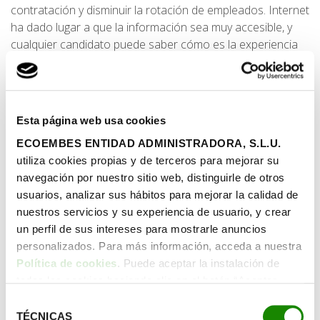
contratación y disminuir la rotación de empleados. Internet
ha dado lugar a que la información sea muy accesible, y
cualquier candidato puede saber cómo es la experiencia
laboral en la empresa a la que se postula si realiza las
búsquedas necesarias. Según
un estudio realizado por
CareerArc
, el 87% de los candidatos a un puesto de
trabajo tiene en cuenta el
employer branding
antes de
Esta página web usa cookies
presentarse a una oferta de empleo.
ECOEMBES ENTIDAD ADMINISTRADORA, S.L.U.
Por tanto, es imprescindible trabajar en el tipo de empresa
utiliza cookies propias y de terceros para mejorar su
que se quiere ofrecer, después, de manera natural los
navegación por nuestro sitio web, distinguirle de otros
empleados se convertirán en embajadores. Teniendo en
usuarios, analizar sus hábitos para mejorar la calidad de
cuenta que su testimonio es fruto de la experiencia, este
nuestros servicios y su experiencia de usuario, y crear
es el canal con mayor credibilidad con el que puede contar
un perfil de sus intereses para mostrarle anuncios
una empresa.
personalizados. Para más información, acceda a nuestra
Política de cookies
. Puede aceptar la instalación de
Cómo trabajar el
employer branding
todas las cookies haciendo clic en el botón “Aceptar
El punto de partida para empezar a trabajar en el
cookies”, configurar tus preferencias haciendo clic en el
Selección
employer branding
es la cultura corporativa. Transmitir los
botón “Configurar cookies”, o rechazar su instalación,
TÉCNICAS
de