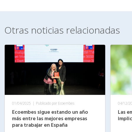
Otras noticias relacionadas
01/04/2025
|
Publicado por Ecoembes
04/12/2
Ecoembes sigue estando un año
Las e
más entre las mejores empresas
impli
para trabajar en España