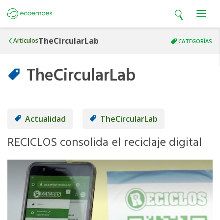
Open search
Open m
Ecoembes
TheCircularLab
Artículos
CATEGORÍAS
TheCircularLab
Actualidad
TheCircularLab
RECICLOS consolida el reciclaje digital