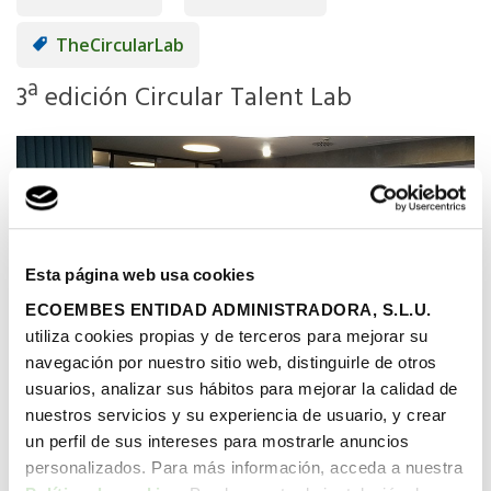
TheCircularLab
3ª edición Circular Talent Lab
Esta página web usa cookies
ECOEMBES ENTIDAD ADMINISTRADORA, S.L.U.
utiliza cookies propias y de terceros para mejorar su
navegación por nuestro sitio web, distinguirle de otros
usuarios, analizar sus hábitos para mejorar la calidad de
nuestros servicios y su experiencia de usuario, y crear
07/09/2018
|
Publicado por Ecoembes
un perfil de sus intereses para mostrarle anuncios
personalizados. Para más información, acceda a nuestra
A estas alturas, es bien conocido que en Ecoembes