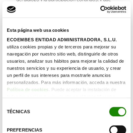
proporciona una remuneración justa a los
productores.
Garantizar la ausencia de trabajo infantil y de
Esta página web usa cookies
trabajo forzoso.
Las organizaciones se adhieren a
la Convención de la ONU sobre los Derechos del
ECOEMBES ENTIDAD ADMINISTRADORA, S.L.U.
Niño y a la legislación nacional y local sobre el
utiliza cookies propias y de terceros para mejorar su
empleo de menores.
navegación por nuestro sitio web, distinguirle de otros
usuarios, analizar sus hábitos para mejorar la calidad de
Compromiso con la no discriminación, equidad de
nuestros servicios y su experiencia de usuario, y crear
género y el empoderamiento económico de las
un perfil de sus intereses para mostrarle anuncios
mujeres, y la libertad de asociación
. La
personalizados. Para más información, acceda a nuestra
organización no discrimina en la contratación, la
Política de cookies
. Puede aceptar la instalación de
remuneración, el acceso a la formación, la
todas las cookies haciendo clic en el botón “Aceptar
promoción, el despido o la jubilación a ninguna
cookies”, configurar tus preferencias haciendo clic en el
Selección
persona por motivos de raza, casta, nacionalidad,
botón “Configurar cookies”, o rechazar su instalación,
TÉCNICAS
de
religión, discapacidad, género, orientación etc.
haciendo clic en el botón “Rechazar cookies”.
consentimiento
Garantizar buenas condiciones de trabajo.
Se vela
PREFERENCIAS