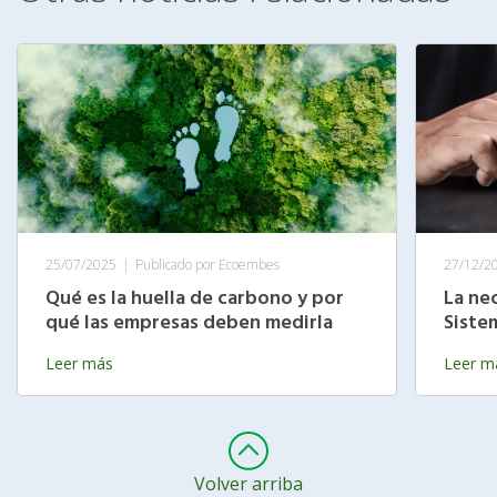
25/07/2025
|
Publicado por Ecoembes
27/12/2
Qué es la huella de carbono y por
La ne
qué las empresas deben medirla
Siste
Leer más
Leer m
Volver arriba