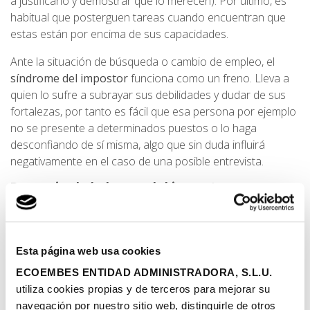
a justificarlo y demostrar que lo merecen). Por último, es
habitual que posterguen tareas cuando encuentran que
estas están por encima de sus capacidades.
Ante la situación de búsqueda o cambio de empleo, el
síndrome del impostor
funciona como un freno. Lleva a
quien lo sufre a subrayar sus debilidades y dudar de sus
fortalezas, por tanto es fácil que esa persona por ejemplo
no se presente a determinados puestos o lo haga
desconfiando de sí misma, algo que sin duda influirá
negativamente en el caso de una posible entrevista.
Prevenir el síndrome del impostor
Hemos visto que el
síndrome del impostor
puede ser
muy perjudicial tanto para el trabajador que lo sufre como
para la organización, por lo que la prevención debe ser
Esta página web usa cookies
una prioridad para los departamentos de Recursos
ECOEMBES ENTIDAD ADMINISTRADORA, S.L.U.
Humanos.
utiliza cookies propias y de terceros para mejorar su
En Ecoembes el establecimiento y seguimiento de
navegación por nuestro sitio web, distinguirle de otros