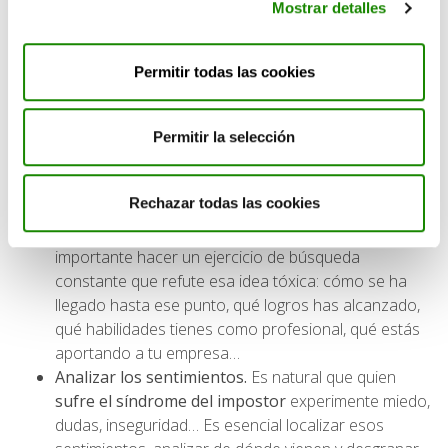
poco a poco, superarlo.
Mostrar detalles
Centrar la atención en los hechos
. El
síndrome del
impostor
nos distancia de la realidad y nos hace
Permitir todas las cookies
percibirla de manera sesgada. Es esencial fijar la
atención en los hechos para romper con ese sesgo
en el que la premisa es que no estamos a la altura
Permitir la selección
del puesto que ocupamos, solo así podremos
vislumbrar por qué ocupamos ese lugar.
Rechazar todas las cookies
Buscar evidencias
. Normalmente el
síndrome del
impostor
no se basa en hechos, así que es
importante hacer un ejercicio de búsqueda
constante que refute esa idea tóxica: cómo se ha
llegado hasta ese punto, qué logros has alcanzado,
qué habilidades tienes como profesional, qué estás
aportando a tu empresa…
Analizar los sentimientos.
Es natural que quien
sufre el síndrome del impostor
experimente miedo,
dudas, inseguridad… Es esencial localizar esos