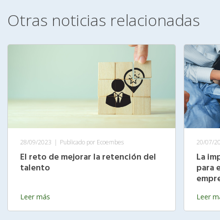
Otras noticias relacionadas
28/09/2023
|
Publicado por Ecoembes
20/07/2
El reto de mejorar la retención del
La im
talento
para 
empr
Leer más
Leer m