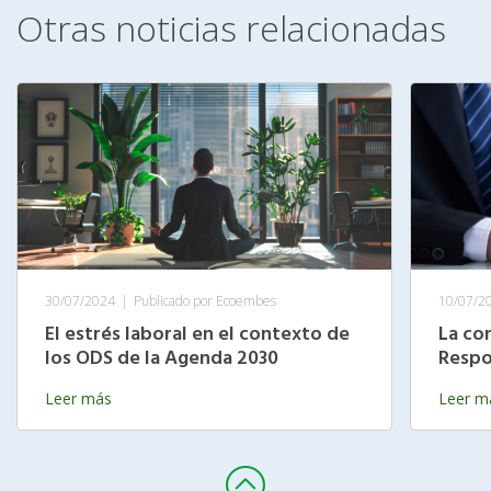
Otras noticias relacionadas
30/07/2024
|
Publicado por Ecoembes
10/07/2
El estrés laboral en el contexto de
La co
los ODS de la Agenda 2030
Respo
Leer más
Leer m