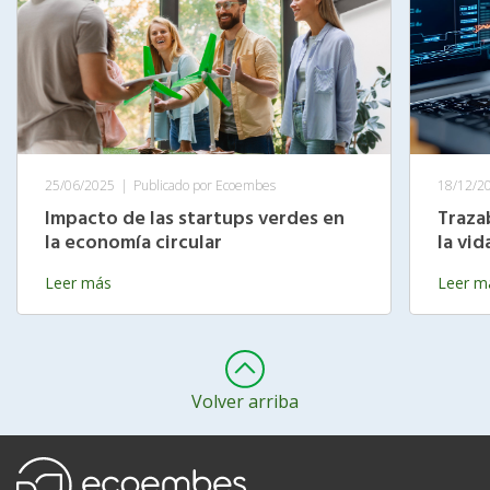
25/06/2025
|
Publicado por Ecoembes
18/12/2
Impacto de las startups verdes en
Traza
la economía circular
la vi
Leer más
Leer m
Volver arriba
Ecoembes