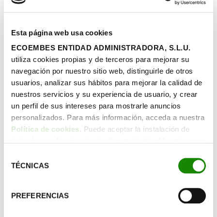
Ingeniero en energías renovables
: diseña sistemas
de generación energética a partir de fuentes
renovables.
Esta página web usa cookies
Ingeniero de tratamiento de agua
: desarrolla
ECOEMBES ENTIDAD ADMINISTRADORA, S.L.U.
sistemas de purificación y tratamiento del agua para
utiliza cookies propias y de terceros para mejorar su
garantizar el acceso a agua potable.
navegación por nuestro sitio web, distinguirle de otros
Investigador en Ciencias Ambientales
: realiza
usuarios, analizar sus hábitos para mejorar la calidad de
investigaciones medioambientales para mejorar la
nuestros servicios y su experiencia de usuario, y crear
toma de decisiones ecológicas.
un perfil de sus intereses para mostrarle anuncios
Responsable de sostenibilidad
: es el encargado de
personalizados. Para más información, acceda a nuestra
mantener un enfoque transversal de sostenibilidad
Política de cookies
. Puede aceptar la instalación de
en la gestión diaria de las empresas.
todas las cookies haciendo clic en el botón “Aceptar
Técnico en energía solar
: se dedica a la instalación
cookies”, configurar tus preferencias haciendo clic en el
y mantenimiento de paneles solares fotovoltaicos y
Selección
botón “Configurar cookies”, o rechazar su instalación,
TÉCNICAS
térmicos.
de
haciendo clic en el botón “Rechazar cookies”.
Técnico en plantas de reciclaje
: se encarga de
consentimiento
separar o reprocesar los materiales que llegan a la
PREFERENCIAS
planta.