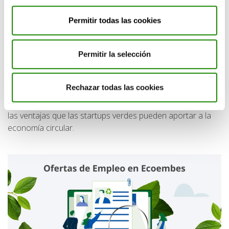
económico y beneficios para la sociedad y el
medioambiente.
Permitir todas las cookies
No obstante, la necesidad de inversión en tecnología, la
carencia de una infraestructura adecuada, la competencia
Permitir la selección
de los modelos de negocio tradicionales o la necesidad de
adaptación de la mentalidad de la sociedad y de los
Rechazar todas las cookies
hábitos de consumo son
obstáculos a largo plazo que
todavía están por superar
para poder aprovechar todas
las ventajas que las startups verdes pueden aportar a la
economía circular.