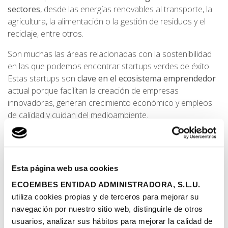
sectores
, desde las energías renovables al transporte, la
agricultura, la alimentación o la gestión de residuos y el
reciclaje, entre otros.
Son muchas las áreas relacionadas con la sostenibilidad
en las que podemos encontrar startups verdes de éxito.
Estas startups son
clave en el ecosistema emprendedor
actual porque facilitan la creación de empresas
innovadoras, generan crecimiento económico y empleos
de calidad y cuidan del medioambiente.
Ejemplos de startups verdes que lideran la economía
circular pueden ser:
Lumio
: es una empresa española que ofrece
Esta página web usa cookies
servicios de instalación de placas solares y conecta
ECOEMBES ENTIDAD ADMINISTRADORA, S.L.U.
a personas para que puedan compartir energía
utiliza cookies propias y de terceros para mejorar su
solar, una idea que le valió el premio en la categoría
navegación por nuestro sitio web, distinguirle de otros
de sostenibilidad en el South Summit Madrid 2023.
usuarios, analizar sus hábitos para mejorar la calidad de