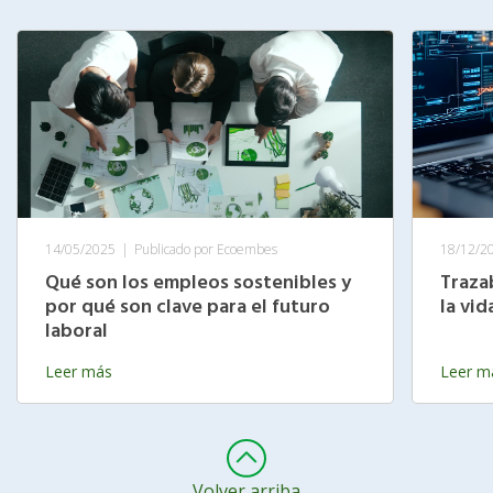
14/05/2025
|
Publicado por Ecoembes
18/12/2
Qué son los empleos sostenibles y
Traza
por qué son clave para el futuro
la vi
laboral
Leer más
Leer m
Volver arriba