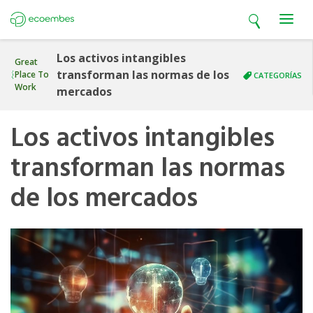
Open search
Open m
Ecoembes
Los activos intangibles
Great
transforman las normas de los
Place To
CATEGORÍAS
Work
mercados
Los activos intangibles
transforman las normas
de los mercados