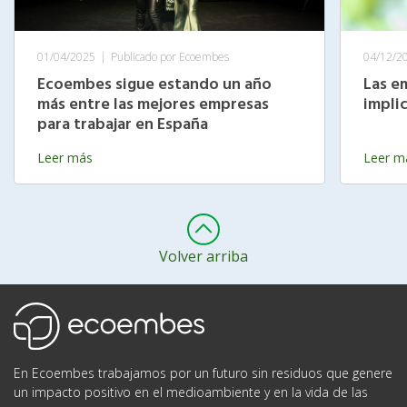
01/04/2025
|
Publicado por Ecoembes
04/12/2
Ecoembes sigue estando un año
Las e
más entre las mejores empresas
impli
para trabajar en España
Leer más
Leer m
Volver arriba
Ecoembes
En Ecoembes trabajamos por un futuro sin residuos que genere
un impacto positivo en el medioambiente y en la vida de las