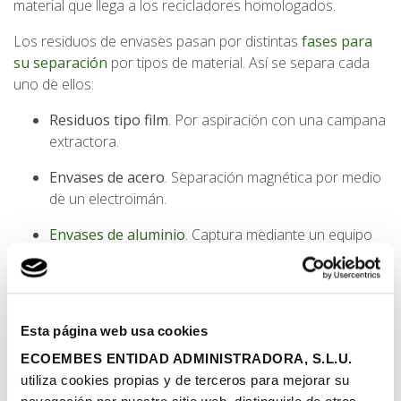
material que llega a los recicladores homologados.
Los residuos de envases pasan por distintas
fases para
su separación
por tipos de material. Así se separa cada
uno de ellos:
Residuos tipo film
. Por aspiración con una campana
extractora.
Envases de acero
. Separación magnética por medio
de un electroimán.
Envases de aluminio
. Captura mediante un equipo
que genera una corriente de Focault.
Envases de plástico (
PET
, PEAD y Mezcla) y de tipo
brik
. Separación óptica gracias a la reflexión
Esta página web usa cookies
específica que cada material genera bajo los efectos
de los rayos infrarrojos.
ECOEMBES ENTIDAD ADMINISTRADORA, S.L.U.
utiliza cookies propias y de terceros para mejorar su