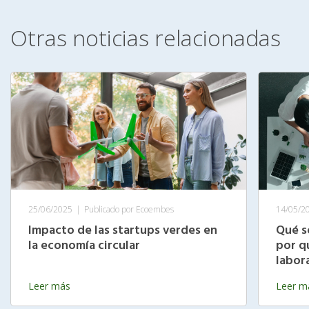
Otras noticias relacionadas
25/06/2025
|
Publicado por Ecoembes
14/05/2
Impacto de las startups verdes en
Qué s
la economía circular
por q
labor
Leer más
Leer m