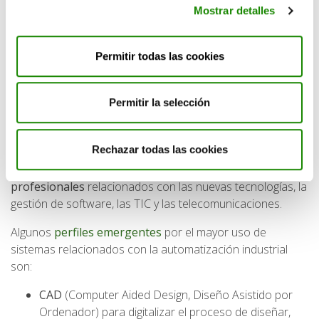
Mostrar detalles
no sólo son más eficientes en el consumo de
materiales y energía, sino que también ofrecen
grandes posibilidades para mejorar los actuales
Permitir todas las cookies
sistemas de reciclaje de residuos.
Formación y capacitación en automatización
Permitir la selección
de procesos
La nueva era de la automatización está transformando la
Rechazar todas las cookies
demanda de trabajadores en los procesos industriales,
porque ha aumentado la necesidad de
perfiles
profesionales
relacionados con las nuevas tecnologías, la
gestión de software, las TIC y las telecomunicaciones.
Algunos
perfiles emergentes
por el mayor uso de
sistemas relacionados con la automatización industrial
son:
CAD
(Computer Aided Design, Diseño Asistido por
Ordenador) para digitalizar el proceso de diseñar,