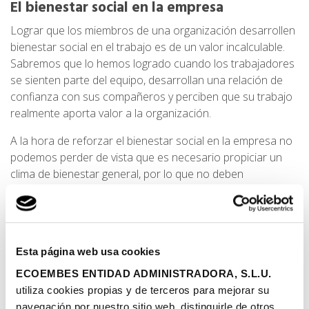
El bienestar social en la empresa
Lograr que los miembros de una organización desarrollen
bienestar social en el trabajo es de un valor incalculable.
Sabremos que lo hemos logrado cuando los trabajadores
se sienten parte del equipo, desarrollan una relación de
confianza con sus compañeros y perciben que su trabajo
realmente aporta valor a la organización.
A la hora de reforzar el bienestar social en la empresa no
podemos perder de vista que es necesario propiciar un
clima de bienestar general, por lo que no deben
descuidarse la dimensión física, emocional y económica.
Cuando una persona tiene cubiertas estas tres
dimensiones, de manera natural buscará socializar y
hacerlo de manera positiva y constructiva. Por otro lado,
Esta página web usa cookies
establecer buenas relaciones en el contexto de trabajo
tendrá un impacto muy positivo en la salud emocional.
ECOEMBES ENTIDAD ADMINISTRADORA, S.L.U.
utiliza cookies propias y de terceros para mejorar su
Además, no podemos perder de vista que estas dinámicas
navegación por nuestro sitio web, distinguirle de otros