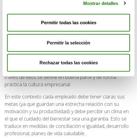
es un punto clave, porque la empresa puede potenciar el
Mostrar detalles
sentido de pertenencia y contribuir a estrechar vínculos
entre sus miembros planteando actividades que lo
Permitir todas las cookies
propicien. Además, el hecho de que las relaciones sean
positivas (de colaboración) o negativas (de competitividad),
es algo que también puede regular la propia organización,
Permitir la selección
a través de su cultura (promoviendo los comportamientos
que son más beneficiosos para el bienestar social
compañerismo, respeto, reconocimiento de logros…). En
Rechazar todas las cookies
este sentido los líderes jugarán un papel esencial, ya que a
través de ellos se define en buena parte y de forma
práctica la cultura empresarial.
En este contexto cada empleado debe tener claras sus
metas (ya que guardan una estrecha relación con su
motivación y su productividad) y debe percibir un clima en
el que el cuidado del bienestar sea una garantía. Esto se
traduce en medidas de conciliación e igualdad, desarrollo
profesional, planes de vida saludable…