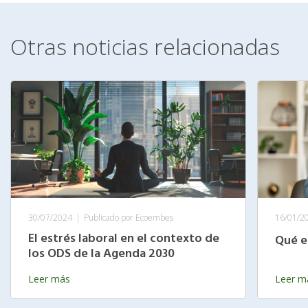
Otras noticias relacionadas
30/07/2024
|
Publicado por Ecoembes
16/01/2
El estrés laboral en el contexto de
Qué e
los ODS de la Agenda 2030
Leer más
Leer m