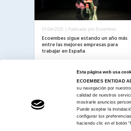
01/04/2025
|
Publicado por Ecoembes
Ecoembes sigue estando un año más
entre las mejores empresas para
trabajar en España
Leer más
Esta página web usa cook
ECOEMBES ENTIDAD AD
su navegación por nuestro s
calidad de nuestros servic
mostrarle anuncios person
Ecoembes
Puede aceptar la instalaci
configurar tus preferencias
En Ecoembes trabajamos por un futuro sin residu
haciendo clic en el botón 
que genere un impacto positivo en el medioambie