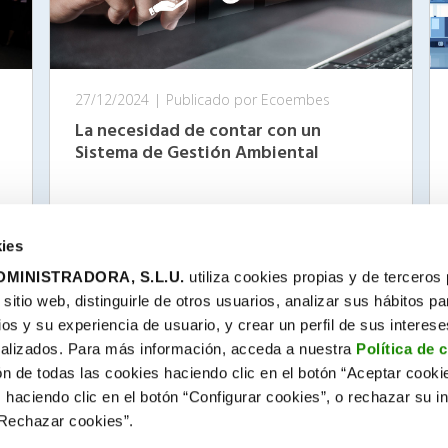
27/12/2024
|
Publicado por Ecoembes
La necesidad de contar con un
Sistema de Gestión Ambiental
Leer más
ies
MINISTRADORA, S.L.U.
utiliza cookies propias y de terceros
itio web, distinguirle de otros usuarios, analizar sus hábitos pa
ios y su experiencia de usuario, y crear un perfil de sus interes
alizados. Para más información, acceda a nuestra
Política de 
ón de todas las cookies haciendo clic en el botón “Aceptar cooki
Contacto
 haciendo clic en el botón “Configurar cookies”, o rechazar su in
os
twitter
facebook
youtube
flickr
instagram
linkedin
“Rechazar cookies”.
nte