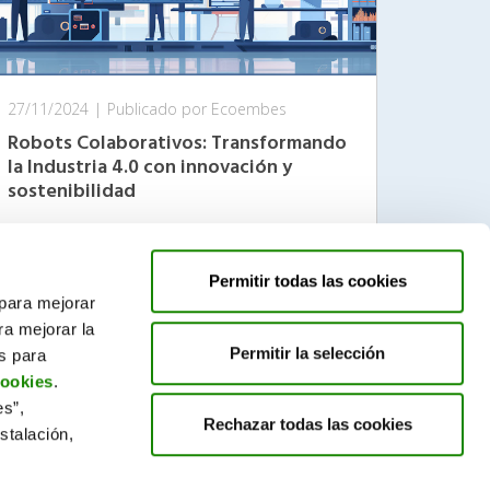
27/11/2024
|
Publicado por Ecoembes
Robots Colaborativos: Transformando
la Industria 4.0 con innovación y
sostenibilidad
Leer más
Permitir todas las cookies
 para mejorar
ra mejorar la
Permitir la selección
es para
cookies
.
es”,
Rechazar todas las cookies
stalación,