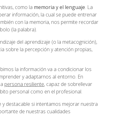
itivas, como la
memoria y el lenguaje
. La
perar información, la cual se puede entrenar
también con la memoria, nos permite recordar
mbolo (la palabra).
dizaje del aprendizaje (o la metacognición),
ia sobre la percepción y atención propias,
imos la información va a condicionar los
prender y adaptarnos al entorno. En
na
persona resiliente
, capaz de sobrellevar
mbito personal como en el profesional.
e y destacable si intentamos mejorar nuestra
portante de nuestras cualidades