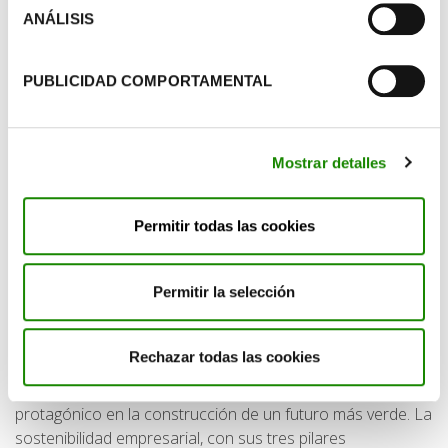
responsables y beneficios tangibles?
ANÁLISIS
PUBLICIDAD COMPORTAMENTAL
Mostrar detalles
Permitir todas las cookies
Permitir la selección
06/11/2024
|
Publicado por Ecoembes
Rechazar todas las cookies
Desde que Naciones Unidas acuñó el término "desarrollo
sostenible" en 1987, las empresas han asumido un papel
protagónico en la construcción de un futuro más verde. La
sostenibilidad empresarial, con sus tres pilares