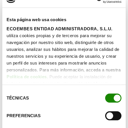
La bioconstrucción representa una alternativa
arquitectónica que permite construir respetando el medio
ambiente, utilizando materiales naturales de cercanía y
Esta página web usa cookies
técnicas bajas en carbono. Este enfoque minimiza la huella
ECOEMBES ENTIDAD ADMINISTRADORA, S.L.U.
de carbono de los edificios y promueve el uso de energías
utiliza cookies propias y de terceros para mejorar su
renovables y materiales no tóxicos.
navegación por nuestro sitio web, distinguirle de otros
usuarios, analizar sus hábitos para mejorar la calidad de
Compartir:
nuestros servicios y su experiencia de usuario, y crear
un perfil de sus intereses para mostrarle anuncios
Leer más
personalizados. Para más información, acceda a nuestra
Política de cookies
. Puede aceptar la instalación de
todas las cookies haciendo clic en el botón “Aceptar
cookies”, configurar tus preferencias haciendo clic en el
Selección
botón “Configurar cookies”, o rechazar su instalación,
TÉCNICAS
de
Innovación Sostenible
haciendo clic en el botón “Rechazar cookies”.
consentimiento
PREFERENCIAS
Sostenibilidad Empresarial: ¿Cómo
impulsar el futuro con prácticas