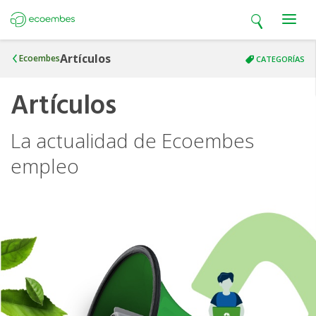
Open search
Open m
Ecoembes
Artículos
Ecoembes
CATEGORÍAS
Artículos
La actualidad de Ecoembes
empleo