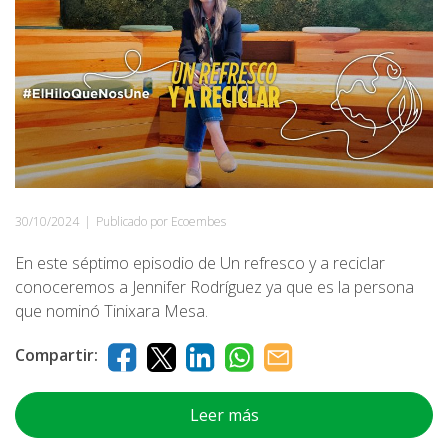
30/10/2024
|
Publicado por Ecoembes
En este séptimo episodio de Un refresco y a reciclar
conoceremos a Jennifer Rodríguez ya que es la persona
que nominó Tinixara Mesa.
Compartir:
Leer más