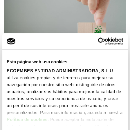
Esta página web usa cookies
04/09/2024
|
Publicado por Ecoembes
ECOEMBES ENTIDAD ADMINISTRADORA, S.L.U.
utiliza cookies propias y de terceros para mejorar su
Gracias al Acuerdo de París de 2015, las líneas maestras
navegación por nuestro sitio web, distinguirle de otros
de la descarbonización de la economía y la sociedad están
usuarios, analizar sus hábitos para mejorar la calidad de
definidas como un paso imprescindible para combatir el
nuestros servicios y su experiencia de usuario, y crear
cambio climático. El modelo vigente de crecimiento
un perfil de sus intereses para mostrarle anuncios
sostenido basado en la producción y consumo con una
personalizados. Para más información, acceda a nuestra
visión de materias primas ilimitadas y energía fósil
Política de cookies
. Puede aceptar la instalación de
asequible está cambiando a nuevo paradigma basado en
todas las cookies haciendo clic en el botón “Aceptar