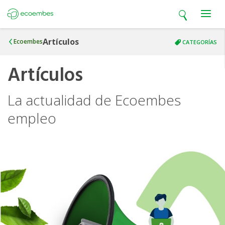
Open search
Open m
Ecoembes
Artículos
Ecoembes
CATEGORÍAS
Artículos
La actualidad de Ecoembes
empleo