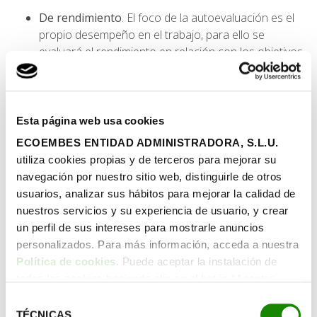
De rendimiento
. El foco de la autoevaluación es el
propio desempeño en el trabajo, para ello se
evaluará el rendimiento en relación con los objetivos
fijados y las responsabilidades asociadas al puesto
que ostenta el trabajador.
Identificación de fortalezas y debilidades
. En este
caso la autoevaluación trata de ayudar al trabajador
Esta página web usa cookies
a identificar sus fortalezas y debilidades en relación
ECOEMBES ENTIDAD ADMINISTRADORA, S.L.U.
con las competencias y habilidades y necesarias
utiliza cookies propias y de terceros para mejorar su
para el desempeño de su puesto. Este ejercicio
navegación por nuestro sitio web, distinguirle de otros
permite identificar tanto logros y desafíos como
usuarios, analizar sus hábitos para mejorar la calidad de
áreas de mejora.
nuestros servicios y su experiencia de usuario, y crear
Metas profesionales
. La identificación de metas
un perfil de sus intereses para mostrarle anuncios
profesionales está muy vinculada a la motivación y el
personalizados. Para más información, acceda a nuestra
rendimiento. A lo largo de la carrera profesional las
Política de cookies
. Puede aceptar la instalación de
metas pueden cambiar, desdibujarse… gracias a este
todas las cookies haciendo clic en el botón “Aceptar
tipo de autoevaluación el trabajador logra fijar sus
cookies”, configurar tus preferencias haciendo clic en el
Selección
objetivos e identificar las áreas en las que desea
botón “Configurar cookies”, o rechazar su instalación,
TÉCNICAS