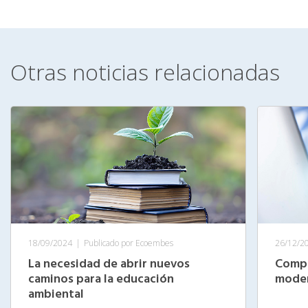
Otras noticias relacionadas
18/09/2024
|
Publicado por Ecoembes
26/12/2
La necesidad de abrir nuevos
Compe
caminos para la educación
moder
ambiental