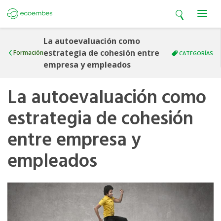
Open search
Open m
Ecoembes
La autoevaluación como
estrategia de cohesión entre
Formación
CATEGORÍAS
empresa y empleados
La autoevaluación como
estrategia de cohesión
entre empresa y
empleados