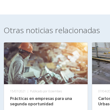
Otras noticias relacionadas
15/07/2021
|
Publicado por Ecoembes
07/04/2
Prácticas en empresas para una
Carlo
segunda oportunidad
Urbas