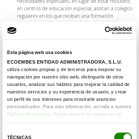
necesidades especiales, en lugar de estar recluidos
en centros de educación especial, asistan a colegios
regulares en los que reciban una formación
adaptada, mediante estrategias pedagógicas, a sus
necesidades. Todos los niños, niñas y jóvenes, con y
sin discapacidad o dificultades, de diferentes culturas
y/o capacidades, aprenden juntos en las diversas
Esta página web usa cookies
instituciones educativas regulares (preescolar,
primaria, secundaria y universidades). Para lograr el
ECOEMBES ENTIDAD ADMINISTRADORA, S.L.U.
éxito de esta fórmula, todos los estudiantes reciben
utiliza cookies propias y de terceros para mejorar su
los apoyos necesarios para participar como
navegación por nuestro sitio web, distinguirle de otros
miembros de una clase regular, con compañeros de
usuarios, analizar sus hábitos para mejorar la calidad de
su misma edad.
nuestros servicios y su experiencia de usuario, y crear
Uno de los principales objetivos de la educación
un perfil de sus intereses para mostrarle anuncios
inclusiva es derribar las barreras para el aprendizaje
personalizados. Para más información, acceda a nuestra
y facilitar la participación de todos los estudiantes
Política de cookies
. Puede aceptar la instalación de
vulnerables a la exclusión y la marginalización. Sólo
todas las cookies haciendo clic en el botón “Aceptar
de este modo se logrará que estas personas
cookies”, configurar tus preferencias haciendo clic en el
Selección
puedan participar de lleno en la vida y el trabajo
botón “Configurar cookies”, o rechazar su instalación,
TÉCNICAS
de