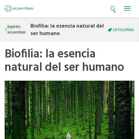
Open search
Open m
Ecoembes
Biofilia: la esencia natural del
Espíritu
CATEGORÍAS
ecoembes
ser humano
Biofilia: la esencia
natural del ser humano