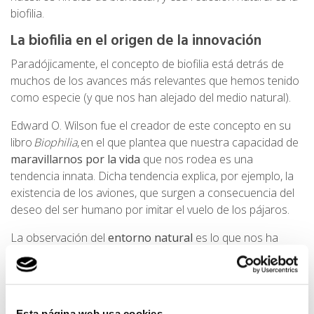
biofilia.
La biofilia en el origen de la innovación
Paradójicamente, el concepto de biofilia está detrás de
muchos de los avances más relevantes que hemos tenido
como especie (y que nos han alejado del medio natural).
Edward O. Wilson fue el creador de este concepto en su
libro
Biophilia
, en el que plantea que nuestra capacidad de
maravillarnos por la vida
que nos rodea es una
tendencia innata. Dicha tendencia explica, por ejemplo, la
existencia de los aviones, que surgen a consecuencia del
deseo del ser humano por imitar el vuelo de los pájaros.
La observación del
entorno natural
es lo que nos ha
permitido evolucionar en él, en muchas ocasiones
imitando comportamientos de la naturaleza. De hecho, la
ciencia encuentra muchas respuestas a problemas
actuales en ella, por lo que, de nuevo, la observación y el
Esta página web usa cookies