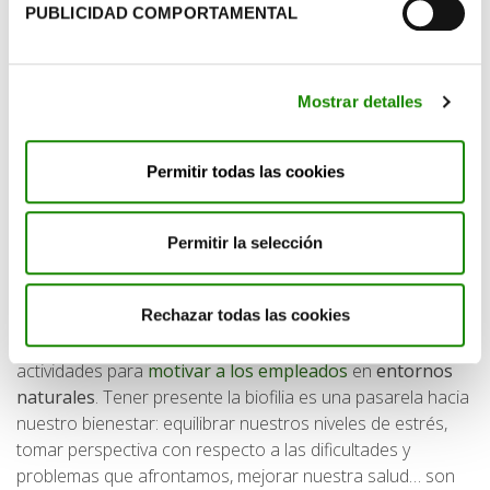
naturaleza en los materiales de construcción… de esta
PUBLICIDAD COMPORTAMENTAL
manera se garantiza un espacio en el que los trabajadores
obtienen bienestar a consecuencia de la conexión y
reminiscencias a la naturaleza. La consecuencia directa de
Mostrar detalles
todo ello es que pueden relajarse, concentrarse y sentirse
mejor. Y lógicamente mejorar su rendimiento.
Permitir todas las cookies
En
Ecoembes
, somos una de las
mejores empresas para
trabajar en España
y por eso somos conscientes de los
efectos de la naturaleza en el bienestar de las personas
Permitir la selección
que forman la organización, por ello en nuestras oficinas
contamos con elementos que nos permiten tener
Rechazar todas las cookies
presente nuestra conexión con la naturaleza. Por otro
lado, siempre que sea posible, nos gusta fomentar
actividades para
motivar a los empleados
en
entornos
naturales
. Tener presente la biofilia es una pasarela hacia
nuestro bienestar: equilibrar nuestros niveles de estrés,
tomar perspectiva con respecto a las dificultades y
problemas que afrontamos, mejorar nuestra salud… son