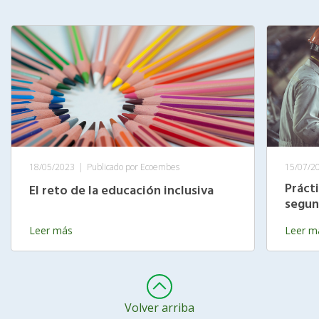
18/05/2023
|
Publicado por Ecoembes
15/07/2
Práct
El reto de la educación inclusiva
segun
Leer más
Leer m
Volver arriba