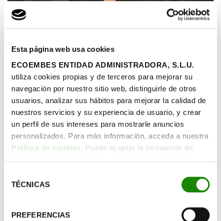
Esta página web usa cookies
ECOEMBES ENTIDAD ADMINISTRADORA, S.L.U.
Después de hacer la formación, Sonia se incorporó en
utiliza cookies propias y de terceros para mejorar su
agosto a la planta de San Martín de la Vega de Saica
navegación por nuestro sitio web, distinguirle de otros
Natur. Ahora trabaja de peón, pero ella quiere aumentar
usuarios, analizar sus hábitos para mejorar la calidad de
sus responsabilidades y ya se ha sacado el carnet de
nuestros servicios y su experiencia de usuario, y crear
carretillera. Desde Saica, tienen clara que fue un acierto
un perfil de sus intereses para mostrarle anuncios
participar en este programa y lo recomendarían de nuevo.
personalizados. Para más información, acceda a nuestra
Reciclar para cambiar vidas es un proyecto
Política de cookies
. Puede aceptar la instalación de
de Ecoembes
todas las cookies haciendo clic en el botón “Aceptar
cookies”, configurar tus preferencias haciendo clic en el
Selección
“Cuando
Ecoembes
nos propuso participar en este
botón “Configurar cookies”, o rechazar su instalación,
TÉCNICAS
de
programa no lo dudamos, al estar alineado con nuestros
haciendo clic en el botón “Rechazar cookies”.
consentimiento
objetivos de responsabilidad social y ofrecer una magnífica
oportunidad de ayudar a
personas en riesgo de
PREFERENCIAS