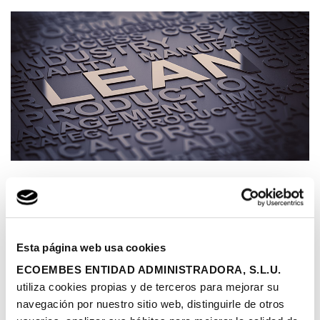
21/07/2022
|
Publicado por Ecoembes
Si ponemos el foco en el ámbito de la cultura empresarial,
la eficiencia, además de uno de nuestros valores
corporativos, es uno de los factores más perseguidos por
Esta página web usa cookies
las organizaciones. Quizás por ello encontramos que
ECOEMBES ENTIDAD ADMINISTRADORA, S.L.U.
entre las nuevas metodologías de trabajo que se están
utiliza cookies propias y de terceros para mejorar su
implantando destaca LEAN Management, un sistema de
navegación por nuestro sitio web, distinguirle de otros
gestión que nos ayuda a reestructurar y mejorar los