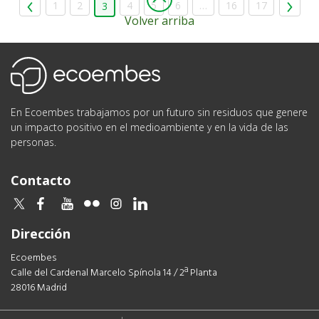
1
2
4
5
6
…
16
17
3
Volver arriba
Ecoembes
En Ecoembes trabajamos por un futuro sin residuos que genere
un impacto positivo en el medioambiente y en la vida de las
personas.
Contacto
twitter
facebook
youtube
flickr
instagram
linkedin
Dirección
Ecoembes
Calle del Cardenal Marcelo Spínola 14 / 2ª Planta
28016 Madrid