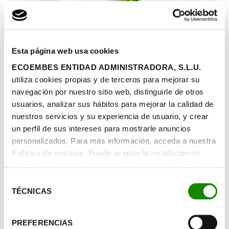
Esta página web usa cookies
ECOEMBES ENTIDAD ADMINISTRADORA, S.L.U.
utiliza cookies propias y de terceros para mejorar su
navegación por nuestro sitio web, distinguirle de otros
usuarios, analizar sus hábitos para mejorar la calidad de
27/06/2019
|
Publicado por Ecoembes
nuestros servicios y su experiencia de usuario, y crear
un perfil de sus intereses para mostrarle anuncios
¿Te preocupa el constante deterioro de los espacios
personalizados. Para más información, acceda a nuestra
naturales? ¿Crees que el ser humano es el responsable de
Política de cookies
. Puede aceptar la instalación de
los daños causados en los ecosistemas? Si la respuesta a
todas las cookies haciendo clic en el botón “Aceptar
las dos cuestiones anteriores es afirmativa, enhorabuena,
cookies”, configurar tus preferencias haciendo clic en el
tienes conciencia ecológica.
Selección
botón “Configurar cookies”, o rechazar su instalación,
TÉCNICAS
de
Compartir:
haciendo clic en el botón “Rechazar cookies”.
consentimiento
PREFERENCIAS