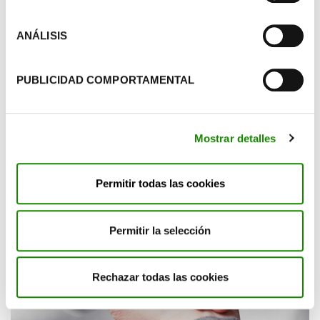
Leer más
ANÁLISIS
PUBLICIDAD COMPORTAMENTAL
Actualidad
RRHH
¿Cómo ser empático en el trabajo?
Mostrar detalles
Permitir todas las cookies
Permitir la selección
Rechazar todas las cookies