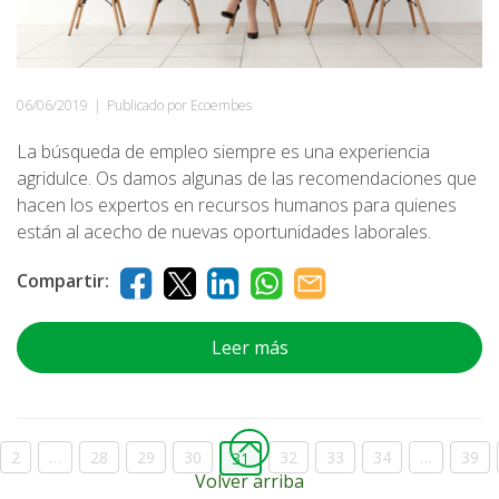
06/06/2019
|
Publicado por Ecoembes
La búsqueda de empleo siempre es una experiencia
agridulce. Os damos algunas de las recomendaciones que
hacen los expertos en recursos humanos para quienes
están al acecho de nuevas oportunidades laborales.
Compartir:
Leer más
2
…
28
29
30
32
33
34
…
39
31
Volver arriba