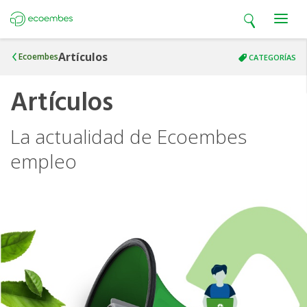
Open search
Open m
Ecoembes
Artículos
Ecoembes
CATEGORÍAS
Artículos
La actualidad de Ecoembes
empleo